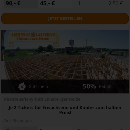
90,- €
45,- €
1
2,50 €
JETZT
BESTELLEN
50%
Gutschein
Rabatt
Abenteuerlabyrinth Lüneburger Heide
Je 2 Tickets für Erwachsene und Kinder zum halben
Preis!
Ort:
Bispingen