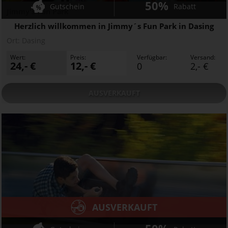
50%
Gutschein
Rabatt
Jimmy's Fun Park
Herzlich willkommen in Jimmy´s Fun Park in Dasing
Ort:
Dasing
Wert:
Preis:
Verfügbar:
Versand:
24,- €
12,- €
0
2,- €
AUSVERKAUFT
AUSVERKAUFT