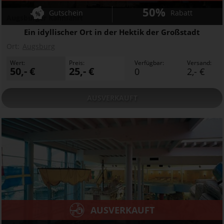
50%
Gutschein
Rabatt
Augsburger Kahnfahrt
Ein idyllischer Ort in der Hektik der Großstadt
Ort:
Augsburg
Wert:
Preis:
Verfügbar:
Versand:
50,- €
25,- €
0
2,- €
AUSVERKAUFT
AUSVERKAUFT