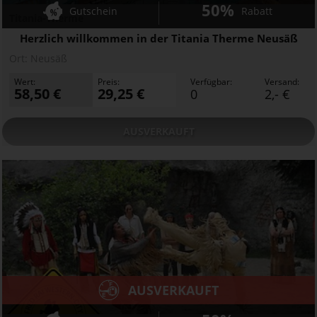
50%
Gutschein
Rabatt
Titania-Therme
Herzlich willkommen in der Titania Therme Neusäß
Ort:
Neusäß
Wert:
Preis:
Verfügbar:
Versand:
58,50 €
29,25 €
0
2,- €
AUSVERKAUFT
AUSVERKAUFT