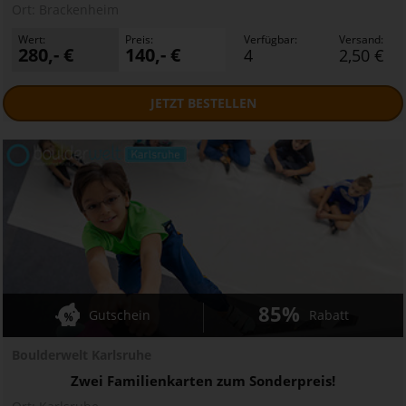
Ort:
Brackenheim
Wert:
Preis:
Verfügbar:
Versand:
280,- €
140,- €
4
2,50 €
JETZT
BESTELLEN
85%
Gutschein
Rabatt
Boulderwelt Karlsruhe
Zwei Familienkarten zum Sonderpreis!