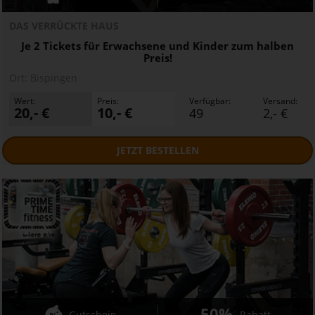
DAS VERRÜCKTE HAUS
Je 2 Tickets für Erwachsene und Kinder zum halben
Preis!
Ort:
Bispingen
Wert:
Preis:
Verfügbar:
Versand:
20,- €
10,- €
49
2,- €
JETZT
BESTELLEN
50%
Gutschein
Rabatt