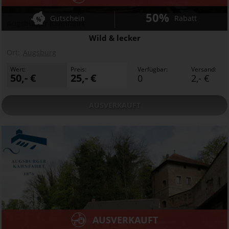
50%
Gutschein
Rabatt
Augsburger Kahnfahrt
Wild & lecker
Ort:
Augsburg
Wert:
Preis:
Verfügbar:
Versand:
50,- €
25,- €
0
2,- €
AUSVERKAUFT
AUSVERKAUFT