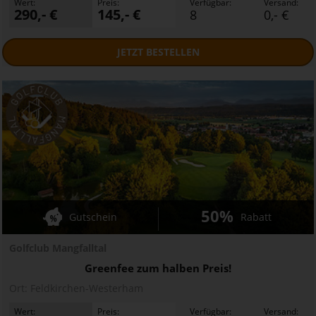
Wert:
Preis:
Verfügbar:
Versand:
290,- €
145,- €
8
0,- €
JETZT
BESTELLEN
50%
Gutschein
Rabatt
Golfclub Mangfalltal
Greenfee zum halben Preis!
Ort:
Feldkirchen-Westerham
Wert:
Preis:
Verfügbar:
Versand: