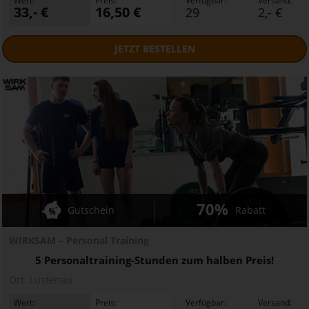
Wert:
Preis:
Verfügbar:
Versand:
33,- €
16,50 €
29
2,- €
JETZT
BESTELLEN
70%
Gutschein
Rabatt
WIRKSAM – Personal Training
5 Personaltraining-Stunden zum halben Preis!
Ort:
Lustenau
Wert:
Preis:
Verfügbar:
Versand: