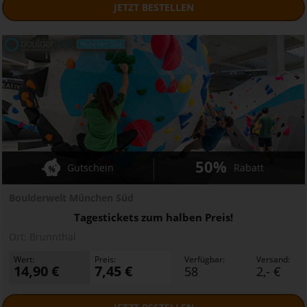
JETZT
BESTELLEN
50%
Gutschein
Rabatt
Boulderwelt München Süd
Tagestickets zum halben Preis!
Ort:
Brunnthal
Wert:
Preis:
Verfügbar:
Versand:
14,90 €
7,45 €
58
2,- €