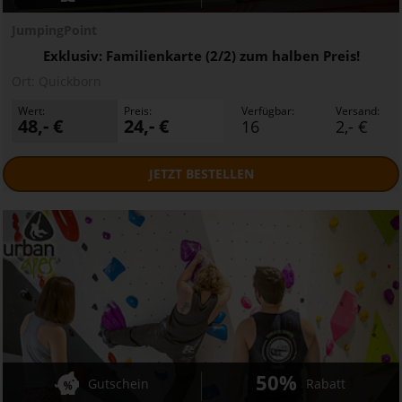
JumpingPoint
Exklusiv: Familienkarte (2/2) zum halben Preis!
Ort:
Quickborn
Wert:
Preis:
Verfügbar:
Versand:
48,- €
24,- €
16
2,- €
JETZT
BESTELLEN
50%
Gutschein
Rabatt