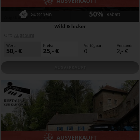
AUSVERKAUFT
50%
Gutschein
Rabatt
Augsburger Kahnfahrt
Wild & lecker
Ort:
Augsburg
Wert:
Preis:
Verfügbar:
Versand:
50,- €
25,- €
0
2,- €
AUSVERKAUFT
AUSVERKAUFT