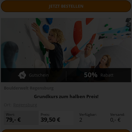
JETZT
BESTELLEN
50%
Gutschein
Rabatt
Boulderwelt Regensburg
Grundkurs zum halben Preis!
Ort:
Regensburg
Wert:
Preis:
Verfügbar:
Versand:
79,- €
39,50 €
2
0,- €