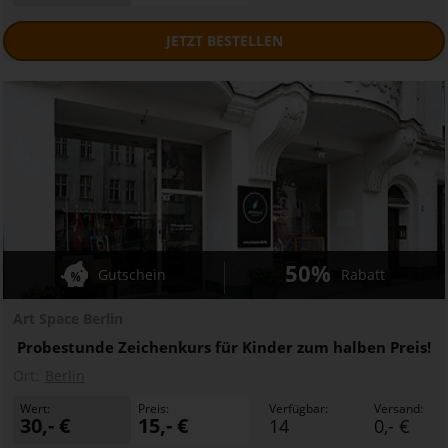
JETZT
BESTELLEN
50%
Gutschein
Rabatt
Art Space Berlin
Probestunde Zeichenkurs für Kinder zum halben Preis!
Ort:
Berlin
Wert:
Preis:
Verfügbar:
Versand:
30,- €
15,- €
14
0,- €