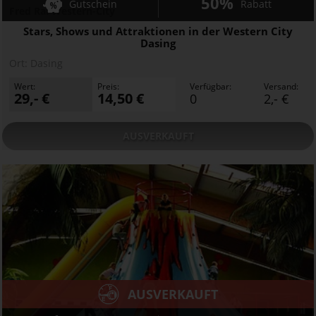
50%
Gutschein
Rabatt
Fred Rai Western-City
Stars, Shows und Attraktionen in der Western City
Dasing
Ort:
Dasing
Wert:
Preis:
Verfügbar:
Versand:
29,- €
14,50 €
0
2,- €
AUSVERKAUFT
AUSVERKAUFT