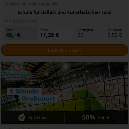
Tanzatelier Tanja Langguth
Schule für Ballett und Künstlerischen Tanz
Ort:
Saarbrücken
Wert:
Preis:
Verfügbar:
Versand:
45,- €
11,25 €
27
2,50 €
JETZT
BESTELLEN
50%
Gutschein
Rabatt