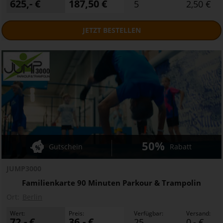
625,- €
187,50 €
5
2,50 €
JETZT
BESTELLEN
50%
Gutschein
Rabatt
JUMP3000
Familienkarte 90 Minuten Parkour & Trampolin
Ort:
Berlin
Wert:
Preis:
Verfügbar:
Versand:
72,- €
36,- €
25
0,- €