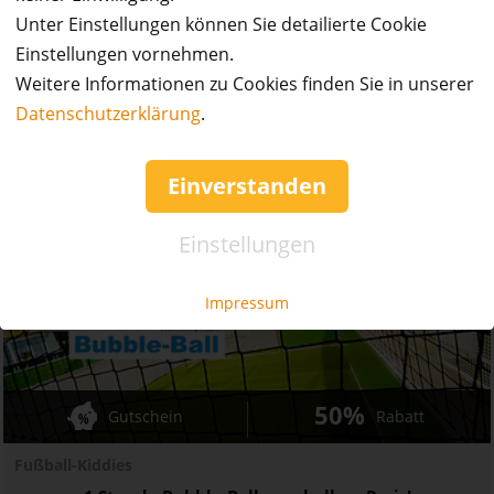
1 Stunde Beachsoccer zum halben Preis!
Unter Einstellungen können Sie detailierte Cookie
Ort:
Hamburg
Einstellungen vornehmen.
Weitere Informationen zu Cookies finden Sie in unserer
Wert:
Preis:
Verfügbar:
Versand:
25,- €
12,50 €
10
2,- €
Datenschutzerklärung
.
JETZT
BESTELLEN
Einverstanden
Einstellungen
Impressum
50%
Gutschein
Rabatt
Fußball-Kiddies