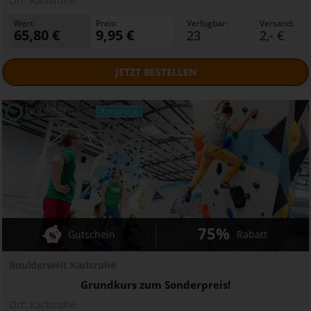
Ort:
Karlsruhe
Wert:
Preis:
Verfügbar:
Versand:
65,80 €
9,95 €
23
2,- €
JETZT
BESTELLEN
75%
Gutschein
Rabatt
Boulderwelt Karlsruhe
Grundkurs zum Sonderpreis!
Ort:
Karlsruhe