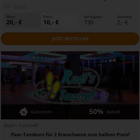
Ort:
Berlin
Wert:
Preis:
Verfügbar:
Versand:
20,- €
10,- €
730
2,- €
JETZT
BESTELLEN
50%
Gutschein
Rabatt
Rudi's Tanztreff
Paar-Tanzkurs für 2 Erwachsene zum halben Preis!