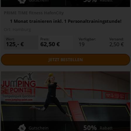
PRIME TIME fitness HafenCity
1 Monat trainieren inkl. 1 Personaltrainingstunde!
Ort:
Hamburg
Wert:
Preis:
Verfügbar:
Versand:
125,- €
62,50 €
19
2,50 €
JETZT
BESTELLEN
50%
Gutschein
Rabatt