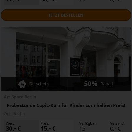
JETZT
BESTELLEN
50%
Gutschein
Rabatt
Art Space Berlin
Probestunde Copic-Kurs für Kinder zum halben Preis!
Ort:
Berlin
Wert:
Preis:
Verfügbar:
Versand:
30,- €
15,- €
15
0,- €