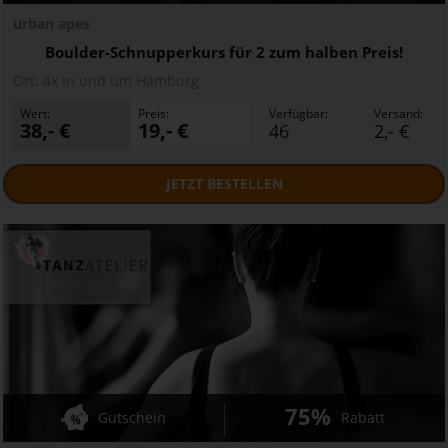
urban apes
Boulder-Schnupperkurs für 2 zum halben Preis!
Ort:
4x in und um Hamburg
Wert:
Preis:
Verfügbar:
Versand:
38,- €
19,- €
46
2,- €
JETZT
BESTELLEN
75%
Gutschein
Rabatt