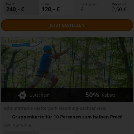
Wert:
Preis:
Verfügbar:
Versand:
240,- €
120,- €
6
2,50 €
JETZT
BESTELLEN
50%
Gutschein
Rabatt
schnurstracks Kletterpark Hamburg-Sachsenwald
Gruppenkarte für 10 Personen zum halben Preis!
Ort:
Aumühle