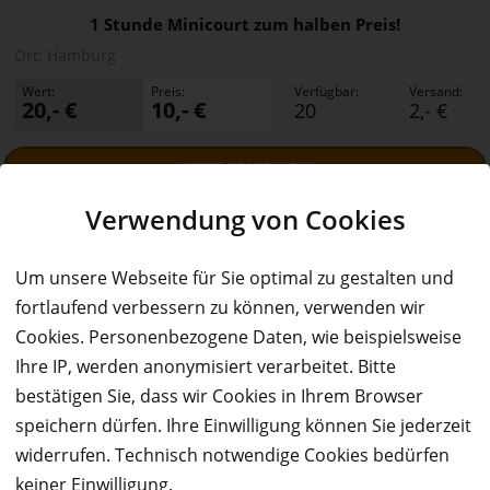
1 Stunde Minicourt zum halben Preis!
Ort:
Hamburg
Wert:
Preis:
Verfügbar:
Versand:
20,- €
10,- €
20
2,- €
JETZT
BESTELLEN
Verwendung von Cookies
Um unsere Webseite für Sie optimal zu gestalten und
fortlaufend verbessern zu können, verwenden wir
Cookies. Personenbezogene Daten, wie beispielsweise
Ihre IP, werden anonymisiert verarbeitet. Bitte
bestätigen Sie, dass wir Cookies in Ihrem Browser
50%
speichern dürfen. Ihre Einwilligung können Sie jederzeit
Gutschein
Rabatt
widerrufen. Technisch notwendige Cookies bedürfen
Fußball-Kiddies
keiner Einwilligung.