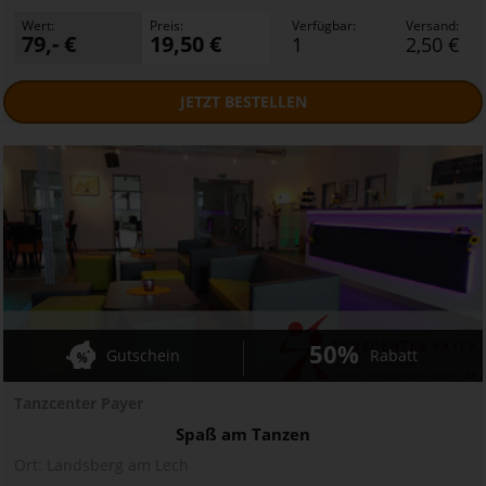
Wert:
Preis:
Verfügbar:
Versand:
79,- €
19,50 €
1
2,50 €
JETZT
BESTELLEN
50%
Gutschein
Rabatt
Tanzcenter Payer
Spaß am Tanzen
Ort:
Landsberg am Lech