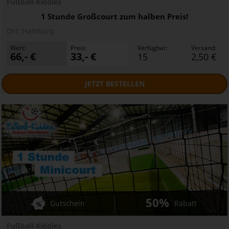
Fußball-Kiddies
1 Stunde Großcourt zum halben Preis!
Ort:
Hamburg
Wert:
Preis:
Verfügbar:
Versand:
66,- €
33,- €
15
2,50 €
JETZT
BESTELLEN
50%
Gutschein
Rabatt
Fußball-Kiddies