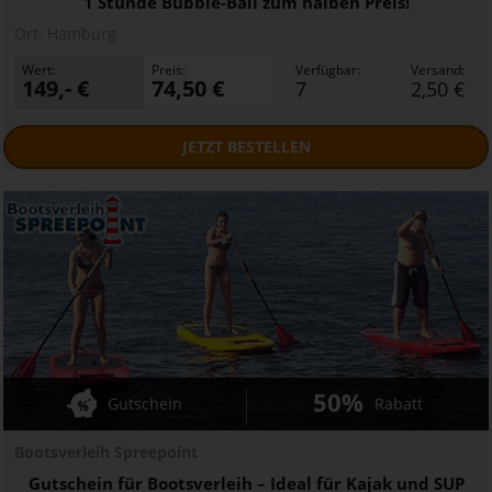
1 Stunde Bubble-Ball zum halben Preis!
Ort:
Hamburg
Wert:
Preis:
Verfügbar:
Versand:
149,- €
74,50 €
7
2,50 €
JETZT
BESTELLEN
50%
Gutschein
Rabatt
Bootsverleih Spreepoint
Gutschein für Bootsverleih – Ideal für Kajak und SUP