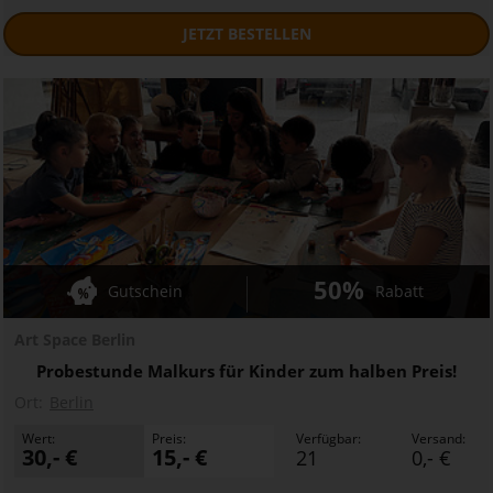
JETZT
BESTELLEN
50%
Gutschein
Rabatt
Art Space Berlin
Probestunde Malkurs für Kinder zum halben Preis!
Ort:
Berlin
Wert:
Preis:
Verfügbar:
Versand:
30,- €
15,- €
21
0,- €