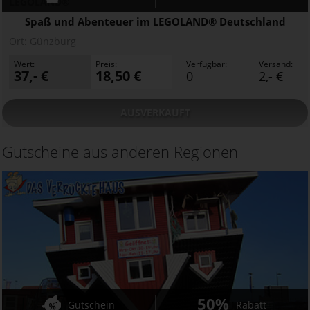
LEGOLAND®
Spaß und Abenteuer im LEGOLAND® Deutschland
Ort:
Günzburg
Wert:
Preis:
Verfügbar:
Versand:
37,- €
18,50 €
0
2,- €
AUSVERKAUFT
Gutscheine aus anderen Regionen
50%
Gutschein
Rabatt